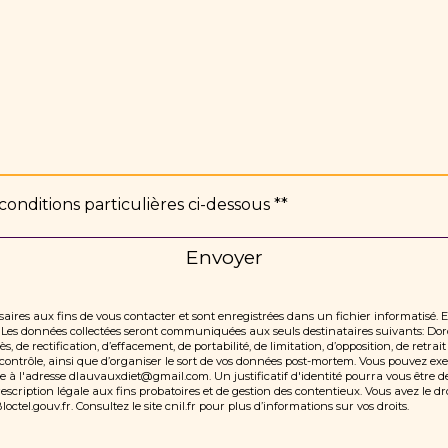
conditions particulières ci-dessous **
Envoyer
res aux fins de vous contacter et sont enregistrées dans un fichier informatisé. 
e. Les données collectées seront communiquées aux seuls destinataires suivants:
 de rectification, d’effacement, de portabilité, de limitation, d’opposition, de retr
ontrôle, ainsi que d’organiser le sort de vos données post-mortem. Vous pouvez exerc
e à l'adresse dlauvauxdiet@gmail.com. Un justificatif d'identité pourra vous êtr
cription légale aux fins probatoires et de gestion des contentieux. Vous avez le droi
loctel.gouv.fr
. Consultez le site cnil.fr pour plus d’informations sur vos droits.