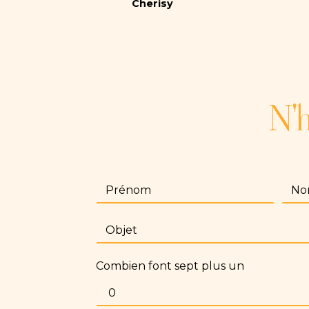
Cherisy
N'h
Combien font sept plus un