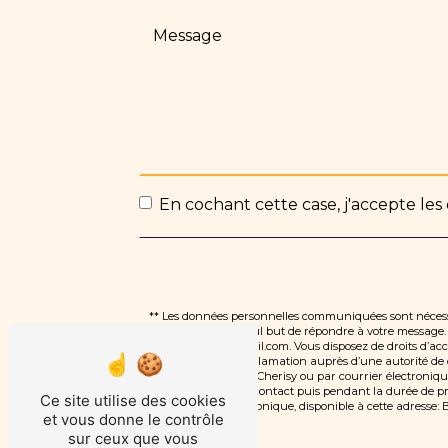
En cochant cette case, j'accepte les 
** Les données personnelles communiquées sont nécessai
traitants dans le seul but de répondre à votre messag
dlauvauxdiet@gmail.com. Vous disposez de droits d’accès,
d’introduire une réclamation auprès d’une autorité de c
marsauceux, 28500 Cherisy ou par courrier électroniqu
période de prise de contact puis pendant la durée de pres
Ce site utilise des cookies
démarchage téléphonique, disponible à cette adresse:
B
et vous donne le contrôle
sur ceux que vous