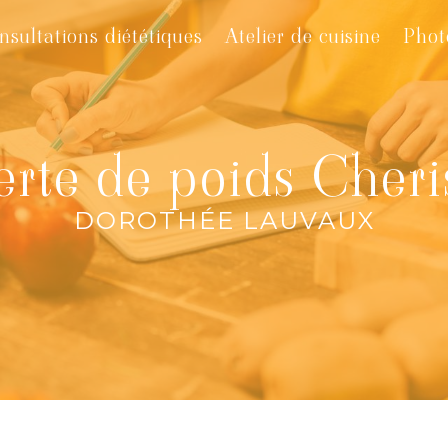
nsultations diététiques
Atelier de cuisine
Phot
erte de poids Cheri
DOROTHÉE LAUVAUX