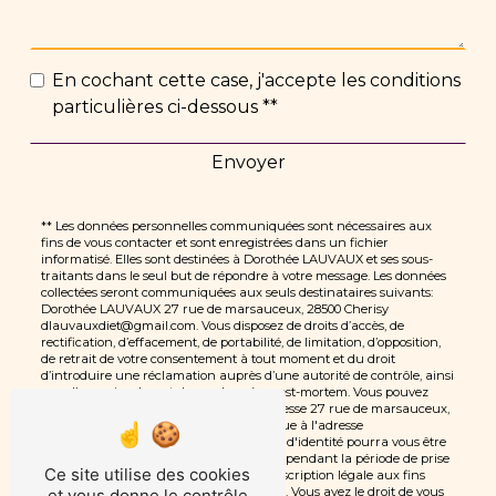
En cochant cette case, j'accepte les conditions
particulières ci-dessous **
Envoyer
** Les données personnelles communiquées sont nécessaires aux
fins de vous contacter et sont enregistrées dans un fichier
informatisé. Elles sont destinées à Dorothée LAUVAUX et ses sous-
traitants dans le seul but de répondre à votre message. Les données
collectées seront communiquées aux seuls destinataires suivants:
Dorothée LAUVAUX 27 rue de marsauceux, 28500 Cherisy
dlauvauxdiet@gmail.com. Vous disposez de droits d’accès, de
rectification, d’effacement, de portabilité, de limitation, d’opposition,
de retrait de votre consentement à tout moment et du droit
d’introduire une réclamation auprès d’une autorité de contrôle, ainsi
que d’organiser le sort de vos données post-mortem. Vous pouvez
exercer ces droits par voie postale à l'adresse 27 rue de marsauceux,
28500 Cherisy ou par courrier électronique à l'adresse
dlauvauxdiet@gmail.com. Un justificatif d'identité pourra vous être
demandé. Nous conservons vos données pendant la période de prise
Ce site utilise des cookies
de contact puis pendant la durée de prescription légale aux fins
probatoires et de gestion des contentieux. Vous avez le droit de vous
et vous donne le contrôle