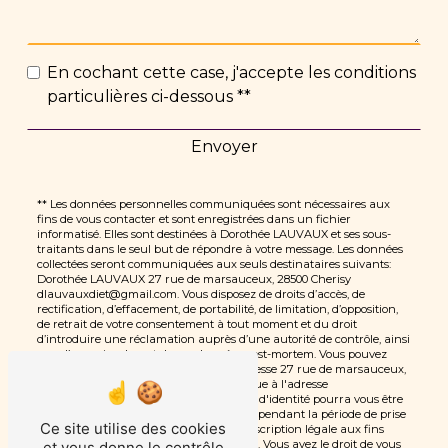
En cochant cette case, j'accepte les conditions
particulières ci-dessous **
Envoyer
** Les données personnelles communiquées sont nécessaires aux
fins de vous contacter et sont enregistrées dans un fichier
informatisé. Elles sont destinées à Dorothée LAUVAUX et ses sous-
traitants dans le seul but de répondre à votre message. Les données
collectées seront communiquées aux seuls destinataires suivants:
Dorothée LAUVAUX 27 rue de marsauceux, 28500 Cherisy
dlauvauxdiet@gmail.com. Vous disposez de droits d’accès, de
rectification, d’effacement, de portabilité, de limitation, d’opposition,
de retrait de votre consentement à tout moment et du droit
d’introduire une réclamation auprès d’une autorité de contrôle, ainsi
que d’organiser le sort de vos données post-mortem. Vous pouvez
exercer ces droits par voie postale à l'adresse 27 rue de marsauceux,
28500 Cherisy ou par courrier électronique à l'adresse
dlauvauxdiet@gmail.com. Un justificatif d'identité pourra vous être
demandé. Nous conservons vos données pendant la période de prise
Ce site utilise des cookies
de contact puis pendant la durée de prescription légale aux fins
probatoires et de gestion des contentieux. Vous avez le droit de vous
et vous donne le contrôle