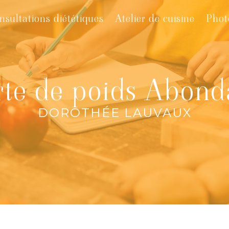
nsultations diététiques
Atelier de cuisine
Phot
rte de poids Abond
DOROTHÉE LAUVAUX