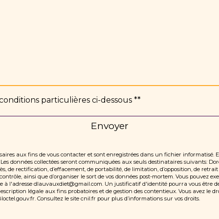
conditions particulières ci-dessous **
Envoyer
res aux fins de vous contacter et sont enregistrées dans un fichier informatisé. 
e. Les données collectées seront communiquées aux seuls destinataires suivants:
 de rectification, d’effacement, de portabilité, de limitation, d’opposition, de retr
ontrôle, ainsi que d’organiser le sort de vos données post-mortem. Vous pouvez exerc
e à l'adresse dlauvauxdiet@gmail.com. Un justificatif d'identité pourra vous êtr
cription légale aux fins probatoires et de gestion des contentieux. Vous avez le droi
loctel.gouv.fr
. Consultez le site cnil.fr pour plus d’informations sur vos droits.