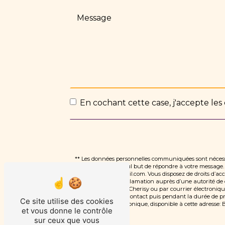
En cochant cette case, j'accepte les 
** Les données personnelles communiquées sont nécessai
traitants dans le seul but de répondre à votre messag
dlauvauxdiet@gmail.com. Vous disposez de droits d’accès,
d’introduire une réclamation auprès d’une autorité de c
marsauceux, 28500 Cherisy ou par courrier électroniqu
période de prise de contact puis pendant la durée de pres
Ce site utilise des cookies
démarchage téléphonique, disponible à cette adresse:
B
et vous donne le contrôle
sur ceux que vous