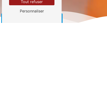
Tout refuser
Personnaliser
Prendre rendez-vous en ligne
DOROTHÉE LAUVAUX
Votre prise en charge diététique
Dorothée Lauvaux
, diplômée d'un BTS de
diététique
, je suis installée en tant que
Diététicienne
-
nutritionniste
à
Chérisy
près
de Dreux en
2009
et je suis également sur
Villemeux-sur-Eure
depuis novembre
2020
. J'ai consulté pendant 16 ans sur
Houdan.
Je suis
spécialisée
dans la prise en charge
des maladies digestives
ainsi que
les