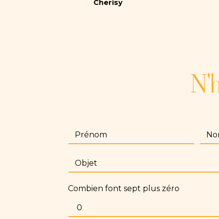
Cherisy
N'h
Combien font sept plus zéro