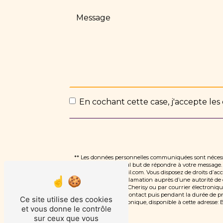
En cochant cette case, j'accepte les 
** Les données personnelles communiquées sont nécessai
traitants dans le seul but de répondre à votre messag
dlauvauxdiet@gmail.com. Vous disposez de droits d’accès,
d’introduire une réclamation auprès d’une autorité de c
marsauceux, 28500 Cherisy ou par courrier électroniqu
période de prise de contact puis pendant la durée de pres
Ce site utilise des cookies
démarchage téléphonique, disponible à cette adresse:
B
et vous donne le contrôle
sur ceux que vous