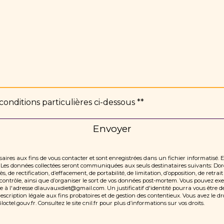
conditions particulières ci-dessous **
Envoyer
res aux fins de vous contacter et sont enregistrées dans un fichier informatisé. 
e. Les données collectées seront communiquées aux seuls destinataires suivants:
 de rectification, d’effacement, de portabilité, de limitation, d’opposition, de retr
ontrôle, ainsi que d’organiser le sort de vos données post-mortem. Vous pouvez exerc
e à l'adresse dlauvauxdiet@gmail.com. Un justificatif d'identité pourra vous êtr
cription légale aux fins probatoires et de gestion des contentieux. Vous avez le droi
loctel.gouv.fr
. Consultez le site cnil.fr pour plus d’informations sur vos droits.