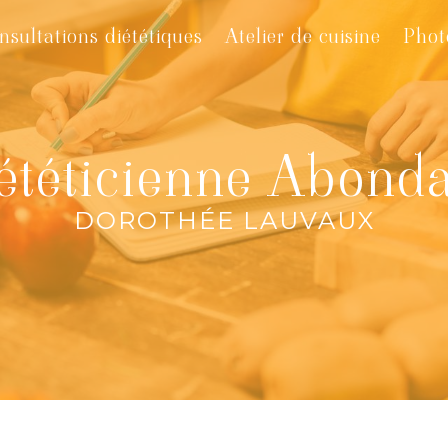
nsultations diététiques
Atelier de cuisine
Phot
ététicienne Abond
DOROTHÉE LAUVAUX