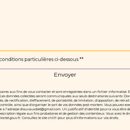
conditions particulières ci-dessous **
Envoyer
res aux fins de vous contacter et sont enregistrées dans un fichier informatisé. 
e. Les données collectées seront communiquées aux seuls destinataires suivants:
 de rectification, d’effacement, de portabilité, de limitation, d’opposition, de retr
ontrôle, ainsi que d’organiser le sort de vos données post-mortem. Vous pouvez exerc
e à l'adresse dlauvauxdiet@gmail.com. Un justificatif d'identité pourra vous êtr
cription légale aux fins probatoires et de gestion des contentieux. Vous avez le droi
loctel.gouv.fr
. Consultez le site cnil.fr pour plus d’informations sur vos droits.