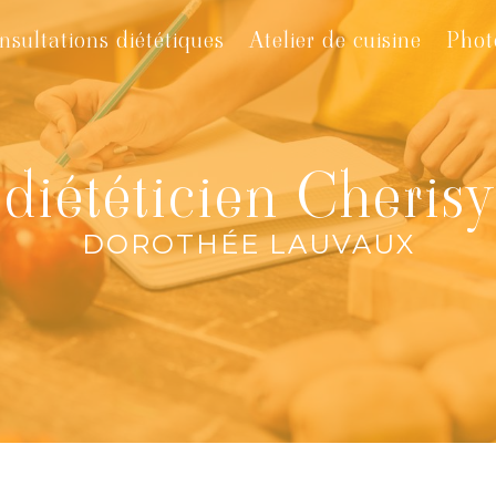
nsultations diététiques
Atelier de cuisine
Phot
diététicien Cherisy
DOROTHÉE LAUVAUX