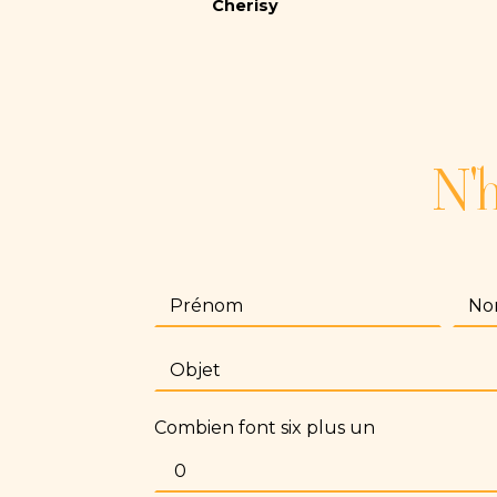
Cherisy
N'h
Combien font six plus un